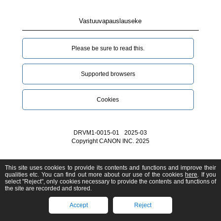
Vastuuvapauslauseke
Please be sure to read this.‎
Supported browsers
Cookies
DRVM1-0015-01
2025-03
Copyright CANON INC. 2025
This site uses cookies to provide its contents and functions and improve their
qualities etc. You can find out more about our use of the cookies
here
. If you
select "Reject", only cookies necessary to provide the contents and functions of
the site are recorded and stored.
Accept
Reject