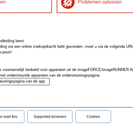
ten
Problemen oplossen
dleiding leest:
ding via een online zoekopdracht hebt gevonden, moet u via de volgende URL-lin
.canon/
 is voornamelijk bedoeld voor apparaten uit de imageFORCE/imageRUNNER
t met ondersteunde apparaten van de ondersteuningspagina.
teuningspagina van de app
 read this.‎
Supported browsers
Cookies