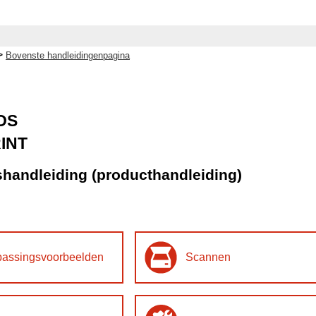
>
Bovenste handleidingenpagina
iOS
INT
handleiding (producthandleiding)
passingsvoorbeelden
Scannen