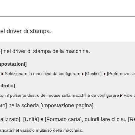
el driver di stampa.
 nel driver di stampa della macchina.
postazioni]
]
Selezionare la macchina da configurare
[Gestisci]
[Preferenze st
trollo]
con il pulsante destro del mouse sulla macchina da configurare
Fare c
ato] nella scheda [Impostazione pagina].
zzato], [Unità] e [Formato carta], quindi fare clic su [Re
caricata nel vassoio multiuso della macchina.