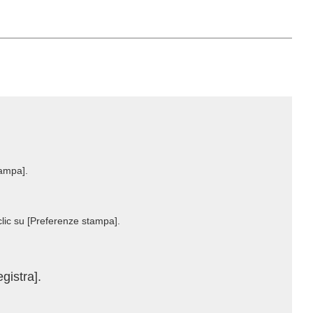
ampa].
lic su [Preferenze stampa].
gistra].