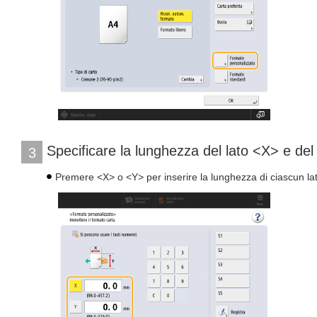
Specificare la lunghezza del lato <X> e d
3
Premere <X> o <Y> per inserire la lunghezza di ciascun lat