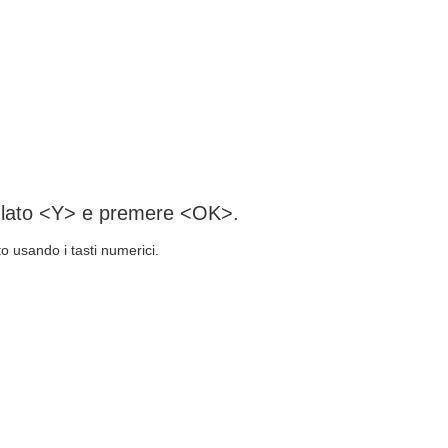
el lato <Y> e premere <OK>.
o usando i tasti numerici.