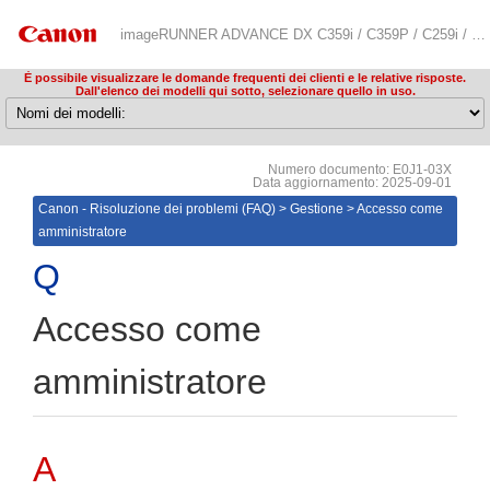
imageRUNNER ADVANCE DX C359i / C359P / C259i / C478iZ / C478i / C3835i / C3830i / C3826i / C3822i / C3935i / C3930i / C3926i / C3922i / C5870i / C5860i / C5850i / C5840i / 719iZ / 719i / 619iZ / 619i / 529iZ / 529i / 4845i / 4835i / 4825i / 4945i / 4935i / 4925i / 6870i / 6860i / 6855i / 6980i / 8905 / 8995 / 8986 Risoluzione dei problemi (FAQ)
È possibile visualizzare le domande frequenti dei clienti e le relative risposte.
Dall'elenco dei modelli qui sotto, selezionare quello in uso.
Numero documento: E0J1-03X
Data aggiornamento: 2025-09-01
Canon - Risoluzione dei problemi (FAQ)
>
Gestione
>
Accesso come
amministratore
Accesso come
amministratore