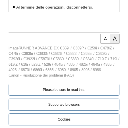
Al termine delle operazioni, disconnettersi.
A
A
imageRUNNER ADVANCE DX C359i / C359P / C259i / C478iZ /
C478i / C3835i / C3830i / C3826i / C3822i / C3935i / C3930i /
C3926i / C3922i / C5870i / C5860i / C5850i / C5840i / 719iZ / 719i /
619iZ / 619i / 529iZ / 529i / 4845i / 4835i / 4825i / 4945i / 4935i /
4925i / 6870i / 6860i / 6855i / 6980i / 8905 / 8995 / 8986
Canon - Risoluzione dei problemi (FAQ)
Please be sure to read this.‎
Supported browsers
Cookies