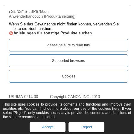
i-SENSYS LBP6750dn
Anwenderhandbuch (Produktanleitung)
Wenn Sie das Gewünschte nicht finden können, verwenden Sie
bitte die Suchfunktion.
Anleitungen für sonstige Produkte suchen
Please be sure to read this.‎
Supported browsers
Cookies
USRMA-0214-00
Copyright CANON INC. 2010
This site uses cookies to provide its contents and functions and improve their
qualities etc. You can find out more about our use of the cookies
here
. If you
select "Reject", only cookies necessary to provide the contents and functions of
the site are recorded and stored.
Accept
Reject