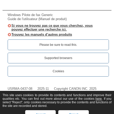
Windows Pilote de fax Generic
Guide de l'utilisateur (Manuel de produit)
Si vous ne trouvez pas ce que vous cherchez, vous
pouvez effectuer une recherche ici.
Trouvez les manuels d’autres produits
Please be sure to read this.‎
Supported browsers
Cookies
USRMA-0437-08
2025-11
Copyright CANON INC. 2025
This site uses cookies to provide its contents and functions and improve their
qualities etc. You can find out more about our use of the cookies
here
. If you
select "Reject", only cookies necessary to provide the contents and functions of
the site are recorded and stored.