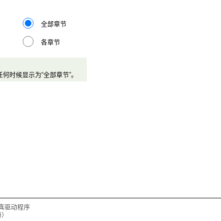
全部章节
各章节
何时候显示为“全部章节”。
ic传真驱动程序
册）