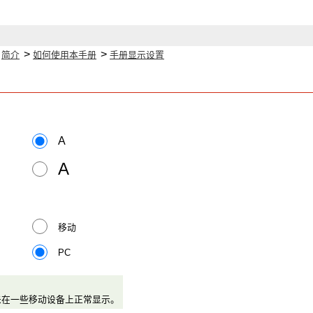
>
>
>
简介
如何使用本手册
手册显示设置
A
A
移动
PC
未在一些移动设备上正常显示。