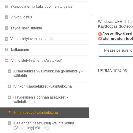
Windows UFR II -tulo
Käyttöopas (tuoteop
Jos et löydä etsi
Etsi muiden tuot
Please be sure to r
USRMA-1024-06