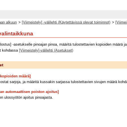
an alkuun
>
[Viimeistely] -välilehti (Käytettävissä olevat toiminnot)
>
[Viimei
-valintaikkuna
lostus] -asetukselle pinoajan pinoa, määritä tulostettavien kopioiden määrä j
t kohdassa
[Viimeistely]-välilehti (Asetukset)
et
n kopioiden määrä]
lostat sarjoja, ja määritä kussakin sarjassa tulostettavien sivujen määrä koh
an automaattisen poiston ajoitus]
n ulossyötön ajoitus pinoajasta.