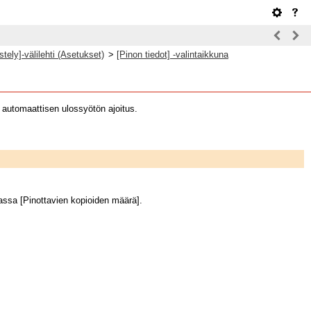
stely]-välilehti (Asetukset)
>
[Pinon tiedot] -valintaikkuna
a automaattisen ulossyötön ajoitus.
dassa [Pinottavien kopioiden määrä].