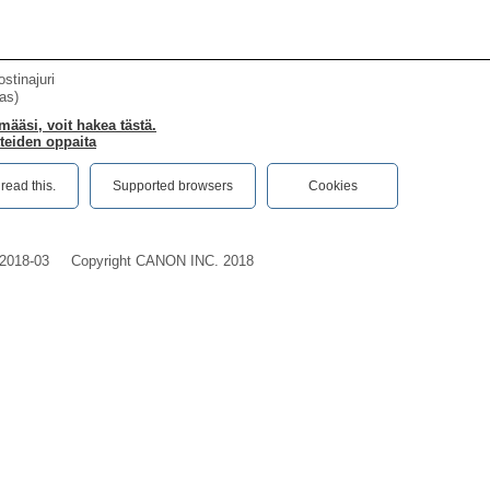
stinajuri
as)
määsi, voit hakea tästä.
teiden oppaita
ead this.‎
Supported browsers
Cookies
2018-03
Copyright CANON INC. 2018