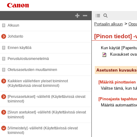
>
Portaalin alkuun
Oppa
[Pinon tiedot] 
Kun käytät [Paperitu
Kuvaukset ova
Asetusten kuvauks
[Määritä pinottavie
Valitse tämä, kun tu
[Pinoajasta tapahtuv
Määritä automaattise