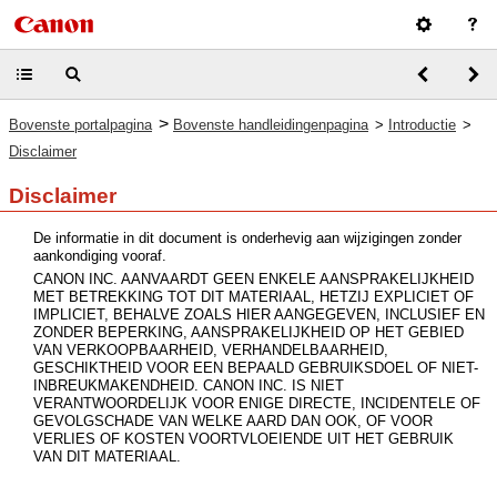
>
Bovenste portalpagina
Bovenste handleidingenpagina
>
Introductie
>
Disclaimer
Disclaimer
De informatie in dit document is onderhevig aan wijzigingen zonder
aankondiging vooraf.
CANON INC. AANVAARDT GEEN ENKELE AANSPRAKELIJKHEID
MET BETREKKING TOT DIT MATERIAAL, HETZIJ EXPLICIET OF
IMPLICIET, BEHALVE ZOALS HIER AANGEGEVEN, INCLUSIEF EN
ZONDER BEPERKING, AANSPRAKELIJKHEID OP HET GEBIED
VAN VERKOOPBAARHEID, VERHANDELBAARHEID,
GESCHIKTHEID VOOR EEN BEPAALD GEBRUIKSDOEL OF NIET-
INBREUKMAKENDHEID. CANON INC. IS NIET
VERANTWOORDELIJK VOOR ENIGE DIRECTE, INCIDENTELE OF
GEVOLGSCHADE VAN WELKE AARD DAN OOK, OF VOOR
VERLIES OF KOSTEN VOORTVLOEIENDE UIT HET GEBRUIK
VAN DIT MATERIAAL.