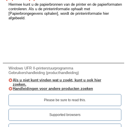
Hiermee kunt u de papierbronnen van de printer en de papierformaten
controleren. Als u de printerinformatie ophaalt met
[Papierbrongegevens ophalen], wordt de printerinformatie hier
afgebeeld.
Windows UFR II-printerstuurprogramma
Gebruikershandleiding (producthandleiding)
Als u niet kunt vinden wat u zoekt, kunt u ook hier
zoeken.
Handleidingen voor andere producten zoeken
Please be sure to read this.‎
Supported browsers