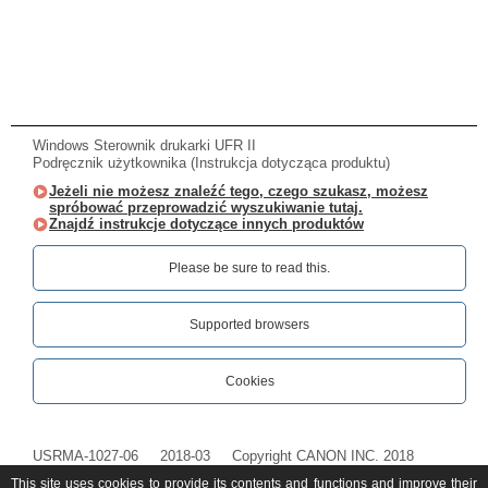
Windows Sterownik drukarki UFR II
Podręcznik użytkownika (Instrukcja dotycząca produktu)
Jeżeli nie możesz znaleźć tego, czego szukasz, możesz
spróbować przeprowadzić wyszukiwanie tutaj.
Znajdź instrukcje dotyczące innych produktów
Please be sure to read this.‎
Supported browsers
Cookies
USRMA-1027-06
2018-03
Copyright CANON INC. 2018
This site uses cookies to provide its contents and functions and improve their