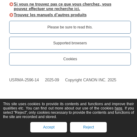
Si vous ne trouvez pas ce que vous cherchez, vous
pouvez effectuer une recherche ici.
Trouvez les manuels d’autres produits
Please be sure to read this.‎
Supported browsers
Cookies
USRMA-2596-14
2025-09
Copyright CANON INC. 2025
This site uses cookies to provide its contents and functions and improve their
qualities etc. You can find out more about our use of the cookies
here
. If you
select "Reject", only cookies necessary to provide the contents and functions of
the site are recorded and stored.
Accept
Reject