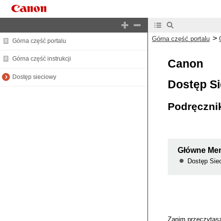
>
Górna część portalu
Górna część portalu
Górna część instrukcji
Canon
Dostęp sieciowy
Dostęp S
Podręcznik
Główne Me
Dostęp Sie
Zanim przeczytasz