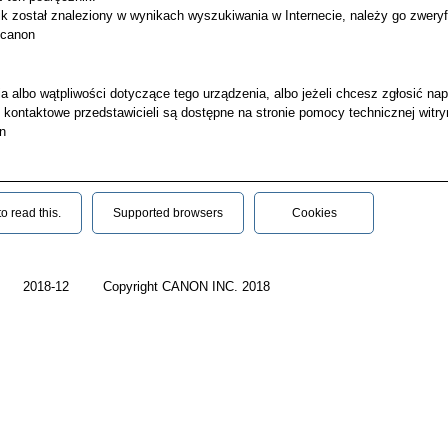
nik został znaleziony w wynikach wyszukiwania w Internecie, należy go zwe
.canon
ia albo wątpliwości dotyczące tego urządzenia, albo jeżeli chcesz zgłosić n
kontaktowe przedstawicieli są dostępne na stronie pomocy technicznej witry
on
 read this.‎
Supported browsers
Cookies
2018-12
Copyright CANON INC. 2018