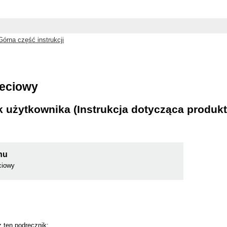
Górna część instrukcji
ieciowy
 użytkownika (Instrukcja dotycząca produkt
nu
ciowy
 ten podręcznik: