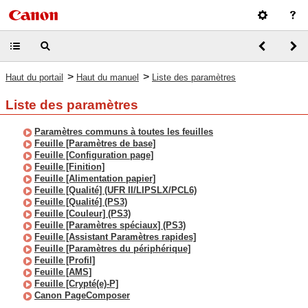
>
>
Haut du portail
Haut du manuel
Liste des paramètres
Liste des paramètres
Paramètres communs à toutes les feuilles
Feuille [Paramètres de base]
Feuille [Configuration page]
Feuille [Finition]
Feuille [Alimentation papier]
Feuille [Qualité] (UFR II/LIPSLX/PCL6)
Feuille [Qualité] (PS3)
Feuille [Couleur] (PS3)
Feuille [Paramètres spéciaux] (PS3)
Feuille [Assistant Paramètres rapides]
Feuille [Paramètres du périphérique]
Feuille [Profil]
Feuille [AMS]
Feuille [Crypté(e)-P]
Canon PageComposer