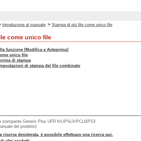
>
>
Introduzione al manuale
Stampa di più file come unico file
ile come unico file
lla funzione [Modifica e Anteprima]
come unico file
eprima di stampa
impostazioni di stampa del file combinato
la stampante Generic Plus UFR II/LIPSLX/PCL6/PS3
Manuale del prodotto)
a risorsa desiderata, è possibile effettuare una ricerca qui.
i altri prodotti