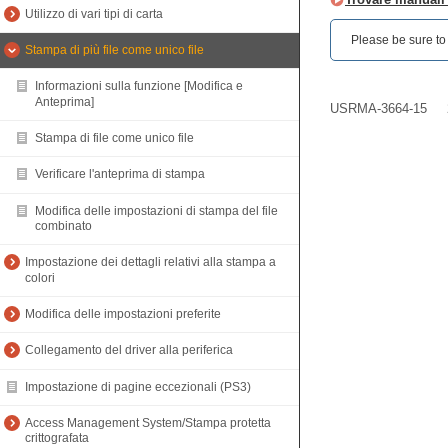
Utilizzo di vari tipi di carta
Please be sure to r
Stampa di più file come unico file
Informazioni sulla funzione [Modifica e
Anteprima]
USRMA-3664-15
Stampa di file come unico file
Verificare l'anteprima di stampa
Modifica delle impostazioni di stampa del file
combinato
Impostazione dei dettagli relativi alla stampa a
colori
Modifica delle impostazioni preferite
Collegamento del driver alla periferica
Impostazione di pagine eccezionali (PS3)
Access Management System/Stampa protetta
crittografata