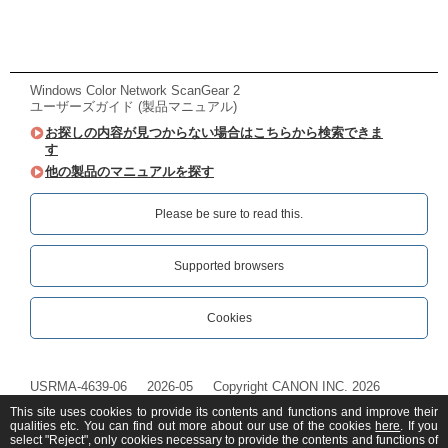
Windows Color Network ScanGear 2
ユーザーズガイド (製品マニュアル)
お探しの内容が見つからない場合はこちらから検索できま
す
他の製品のマニュアルを探す
Please be sure to read this.‎
Supported browsers
Cookies
USRMA-4639-06
2026-05
Copyright CANON INC. 2026
This site uses cookies to provide its contents and functions and improve their
qualities etc. You can find out more about our use of the cookies
here
. If you
select "Reject", only cookies necessary to provide the contents and functions of