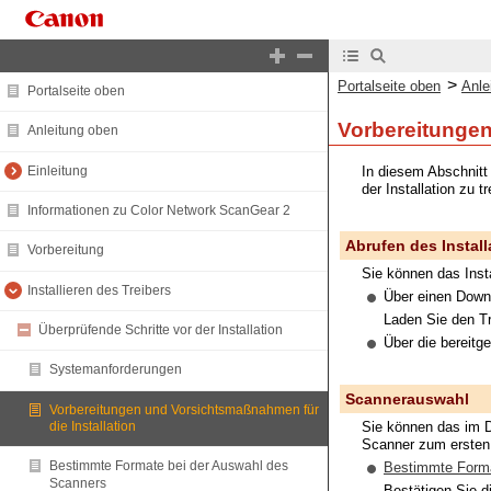
>
Portalseite oben
Anle
Portalseite oben
Vorbereitungen
Anleitung oben
Einleitung
In diesem Abschnitt 
der Installation zu tr
Informationen zu Color Network ScanGear 2
Abrufen des Instal
Vorbereitung
Sie können das Inst
Installieren des Treibers
Über einen Down
Laden Sie den Tr
Überprüfende Schritte vor der Installation
Über die bereitg
Systemanforderungen
Scannerauswahl
Vorbereitungen und Vorsichtsmaßnahmen für
Sie können das im D
die Installation
Scanner zum ersten 
Bestimmte Formate bei der Auswahl des
Bestimmte Forma
Scanners
Bestätigen Sie 