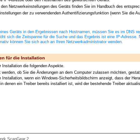
u den Netzwerkeinstellungen des Geräts finden Sie im Handbuch des entspre
instellungen der zu verwendenden Authentifizierungsfunktion (wenn Sie die A
 eines Geräts in den Ergebnissen nach Hostnamen, müssen Sie es im DNS reg
 erhöht sich die Zeitspanne für die Suche und das Ergebnis ist eine IP-Adres
rnativ können Sie sich auch an Ihren Netzwerkadministrator wenden.
 für die Installation
 Installation die folgenden Aspekte.
t werden, ob Sie die Änderungen an dem Computer zulassen möchten, gestat
e Installation, wenn ein Windows-Sicherheitsbildschirm anzeigt, dass der Her
 denen ein Treiber bereits installiert ist, wird der bestehende Treiber aktualisie
work ScanGear 2