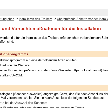
>
>
itung oben
Installieren des Treibers
Überprüfende Schritte vor der Install
 und Vorsichtsmaßnahmen für die Installation
werden die für die Installation des Treibers erforderlichen vorbereitenden S
effen sind.
lationsprogramms
allationsprogramm auf eine der folgenden Arten abrufen.
load von der Website
eiber für die Setup-Version von der Canon-Website (https://global.canon/) heru
estellte CD-ROM.
ialogfeld [Scanner auswählen] angezeigte Gerät, das Sie nach Abschluss de
Mal verwenden, wählen Sie ihn nach Abschluss der folgenden Schritte aus.
te bei der Auswahl des Scanners
die IP-Adresse oder den Hostnamen des gewünschten Geräts.