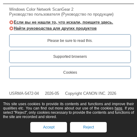
Windows Color Network ScanGear 2
Руководство пользователя (Руководство по продукции)
Если вы не нашли то, что искали, поищите здесь.
Найти руководства для других продуктов
Please be sure to read this.‎
Supported browsers
Cookies
USRMA-5472-04
2026-05
Copyright CANON INC. 2026
This site uses cookies to provide its contents and functions and improve their
qualities etc. You can find out more about our use of the cookies
here
. If you
select "Reject", only cookies necessary to provide the contents and functions of
the site are recorded and stored.
Accept
Reject