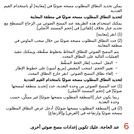
يمكن تحديد النطاق المطلوب مسحه ضوئيًا في [معاينة] أو باستخدام القيم
العددية.
لتحديد النطاق المطلوب مسحه ضوئيًا في منطقة المعاينة
يمكنك استخدام هذه الطريقة عند المسح الضوئي من الزجاج المسطح مع
تحديد خيار بخلاف [تلقائي] في [حجم المستند الأصلي].
(1) انقر [معاينة].
(2) حدد النطاق المطلوب مسحه ضوئيًا من خلال سحب الماوس في
منطقة المعاينة.
يتم المسح الضوئي للنطاق المحاط بخطوط منقَّطة، ويمكنك تنفيذ
العمليات التالية على النطاق المحدد.
النقل: اسحب إطار الخط المنقَّط.
تغيير الحجم: اسحب المقبض (مربع أسود) على خطوط الإطار.
إلغاء نطاق المسح الضوئي: انقر خارج النطاق المحدد.
لتحديد النطاق المطلوب مسحه ضوئيًا باستخدام القيم العددية
(1) عند المسح الضوئي من وحدة التغذية، حدد [تحديد منطقة لمسحها
ضوئيًا] في [حجم المستند الأصلي].
ربما يكون خيار [المنطقة المطلوب مسحها ضوئيًا] غير ممكَّن، حسب
وحدة التغذية.
(2) في [المنطقة المطلوب مسحها ضوئيًا]، أدخِل عرض النطاق المطلوب
مسحه ضوئيًا وارتفاعه في [العرض] و[الارتفاع].
6
عند الحاجة، عليك تكوين إعدادات مسح ضوئي أخرى.