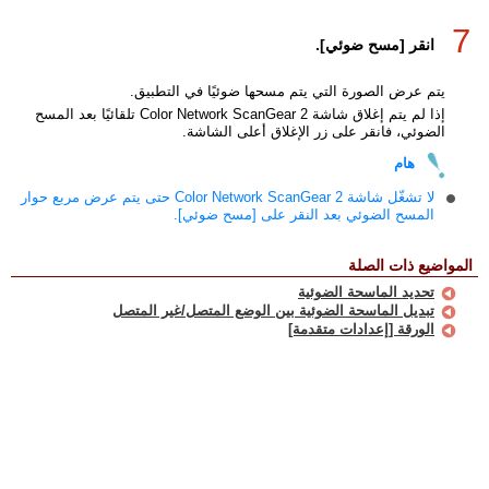
7
انقر [مسح ضوئي].
يتم عرض الصورة التي يتم مسحها ضوئيًا في التطبيق.
إذا لم يتم إغلاق شاشة Color Network ScanGear 2 تلقائيًا بعد المسح
الضوئي، فانقر على زر الإغلاق أعلى الشاشة.
هام
لا تشغّل شاشة Color Network ScanGear 2 حتى يتم عرض مربع حوار
المسح الضوئي بعد النقر على [مسح ضوئي].
المواضيع ذات الصلة
تحديد الماسحة الضوئية
تبديل الماسحة الضوئية بين الوضع المتصل/غير المتصل
الورقة [إعدادات متقدمة]