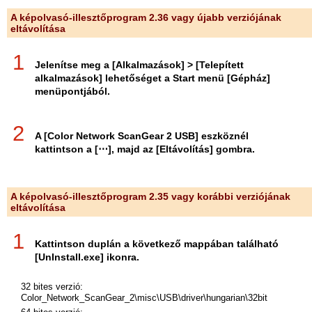
A képolvasó-illesztőprogram 2.36 vagy újabb verziójának
eltávolítása
1
Jelenítse meg a [Alkalmazások] > [Telepített
alkalmazások] lehetőséget a Start menü [Gépház]
menüpontjából.
2
A [Color Network ScanGear 2 USB] eszköznél
kattintson a [⋯], majd az [Eltávolítás] gombra.
A képolvasó-illesztőprogram 2.35 vagy korábbi verziójának
eltávolítása
1
Kattintson duplán a következő mappában található
[UnInstall.exe] ikonra.
32 bites verzió:
Color_Network_ScanGear_2\misc\USB\driver\hungarian\32bit