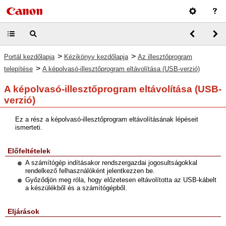
>
>
Portál kezdőlapja
Kézikönyv kezdőlapja
Az illesztőprogram
>
telepítése
A képolvasó-illesztőprogram eltávolítása (USB-verzió)
A képolvasó-illesztőprogram eltávolítása (USB-
verzió)
Ez a rész a képolvasó-illesztőprogram eltávolításának lépéseit
ismerteti.
Előfeltételek
A számítógép indításakor rendszergazdai jogosultságokkal
rendelkező felhasználóként jelentkezzen be.
Győződjön meg róla, hogy előzetesen eltávolította az USB-kábelt
a készülékből és a számítógépből.
Eljárások