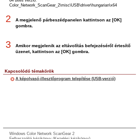
64 bites verzió:
Color_Network_ScanGear_2\misc\USB\driver\hungarian\x64
2
A megjelenő párbeszédpanelen kattintson az [OK]
gombra.
3
Amikor megjelenik az eltávolítás befejezéséről értesítő
üzenet, kattintson az [OK] gombra.
Kapcsolódó témakörök
A képolvasó-illesztőprogram telepítése (USB-verzió)
Windows Color Network ScanGear 2
Felhasználói kézikönyv (Kezelési kézikönyv)