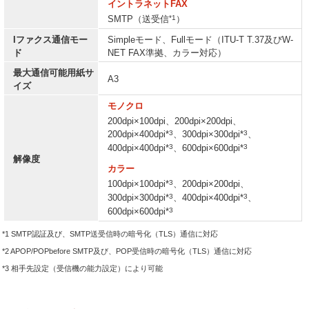
イントラネットFAX
*1
SMTP（送受信
）
Iファクス通信モー
Simpleモード、Fullモード（ITU-T T.37及びW-
ド
NET FAX準拠、カラー対応）
最大通信可能用紙サ
A3
イズ
モノクロ
200dpi×100dpi、200dpi×200dpi、
3
3
200dpi×400dpi*
、300dpi×300dpi*
、
3
3
400dpi×400dpi*
、600dpi×600dpi*
解像度
カラー
3
100dpi×100dpi*
、200dpi×200dpi、
3
3
300dpi×300dpi*
、400dpi×400dpi*
、
3
600dpi×600dpi*
*1 SMTP認証及び、SMTP送受信時の暗号化（TLS）通信に対応
*2 APOP/POPbefore SMTP及び、POP受信時の暗号化（TLS）通信に対応
*3 相手先設定（受信機の能力設定）により可能