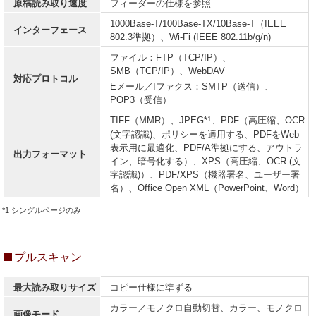
原稿読み取り速度
フィーダーの仕様を参照
1000Base-T/100Base-TX/10Base-T（IEEE
インターフェース
802.3準拠）、Wi-Fi (IEEE 802.11b/g/n)
ファイル：FTP（TCP/IP）、
SMB（TCP/IP）、WebDAV
対応プロトコル
Eメール／Iファクス：SMTP（送信）、
POP3（受信）
1
TIFF（MMR）、JPEG*
、PDF（高圧縮、OCR
(文字認識)、ポリシーを適用する、PDFをWeb
表示用に最適化、PDF/A準拠にする、アウトラ
出力フォーマット
イン、暗号化する）、XPS（高圧縮、OCR (文
字認識)）、PDF/XPS（機器署名、ユーザー署
名）、Office Open XML（PowerPoint、Word）
*1 シングルページのみ
プルスキャン
最大読み取りサイズ
コピー仕様に準ずる
カラー／モノクロ自動切替、カラー、モノクロ
画像モード