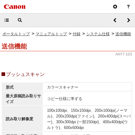
>
>
>
>
ポータルトップ
マニュアルトップ
付録
システム仕様
送信機能
送信機能
A4Y7-103
プッシュスキャン
形式
カラースキャナー
最大原稿読み取りサ
コピー仕様に準ずる
イズ
100x100dpi、150x150dpi、200x100dpi(ノーマ
ル)、200x200dpi(ファイン)、200x400dpi(スーパ
読み取り解像度
ー)、300x300dpi (一部150dpi)、400x400dpi(ウ
ルトラ)、600x600dpi