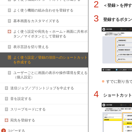
2
＜登録＞を押す
よく使う機能の組み合わせを登録する
3
登録するボタン
基本画面をカスタマイズする
よく使う設定や宛先を＜ホーム＞画面に共有ボ
タン／マイボタンとして登録する
表示言語を切り替える
よく使う設定／登録の項目へのショートカット
を作成する
ユーザーごとに画面の表示や操作環境を変える
（個人設定）
すでに割り当
送信ジョブ／プリントジョブを中止する
4
ショートカット
音を設定する
スリープモードにする
宛先を登録する
コピーする