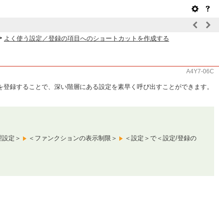
>
よく使う設定／登録の項目へのショートカットを作成する
A4Y7-06C
を登録することで、深い階層にある設定を素早く呼び出すことができます。
理設定＞
＜ファンクションの表示制限＞
＜設定＞で＜設定/登録の