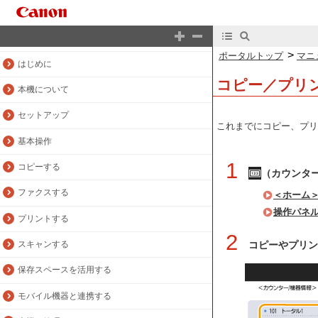
ポータルトップ
マニュアルトップ
>
ポータルトップ
マニ
はじめに
コピー／プリ
本機について
セットアップ
これまでにコピー、プリ
基本操作
1
コピーする
（カウンタ
ファクスする
＜ホーム
操作パネ
プリントする
2
コピーやプリン
スキャンする
保存スペースを活用する
モバイル機器と連携する