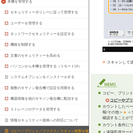
本機を管理する
セキュリティーポリシーに従って管理する
ユーザーを管理する
ネットワークセキュリティーを設定する
機能を制限する
文書のセキュリティーを高める
スキャンして
パソコンから本機を管理する（リモートUI）
システムオプションをインストールする
複数のキヤノン複合機で設定を同期する
コピー、プリン
機器情報を他のキヤノン複合機に配信する
コピーやプリ
カウントしたペー
ストレージのデータを管理する
報/その他＞
＜
確認することが
情報セキュリティー規格への対応について
カウント条件に
コピー／プリント／ファクス／スキャン枚数を確
＜遠隔監視サー