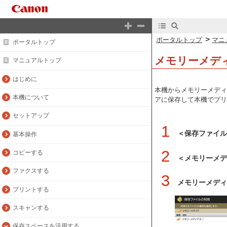
>
ポータルトップ
マニ
ポータルトップ
メモリーメデ
マニュアルトップ
はじめに
本機からメモリーメディ
本機について
アに保存して本機でプリ
セットアップ
1
＜保存ファイ
基本操作
2
コピーする
＜メモリーメデ
ファクスする
3
メモリーメディ
プリントする
スキャンする
保存スペースを活用する