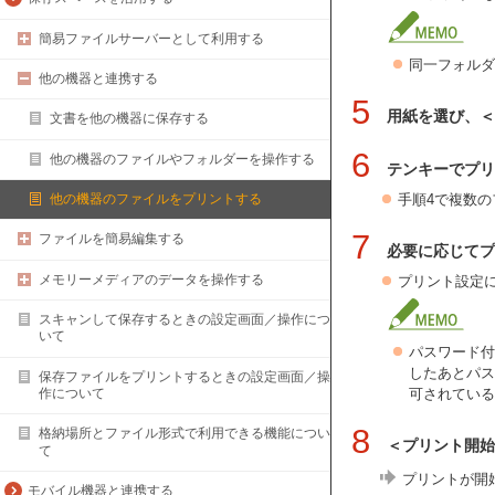
簡易ファイルサーバーとして利用する
同一フォルダ
他の機器と連携する
5
用紙を選び、＜
文書を他の機器に保存する
6
他の機器のファイルやフォルダーを操作する
テンキーでプリ
手順4で複数
他の機器のファイルをプリントする
7
ファイルを簡易編集する
必要に応じてプ
メモリーメディアのデータを操作する
プリント設定
スキャンして保存するときの設定画面／操作につ
いて
パスワード付
したあとパス
保存ファイルをプリントするときの設定画面／操
可されている
作について
8
格納場所とファイル形式で利用できる機能につい
＜プリント開始
て
プリントが開
モバイル機器と連携する