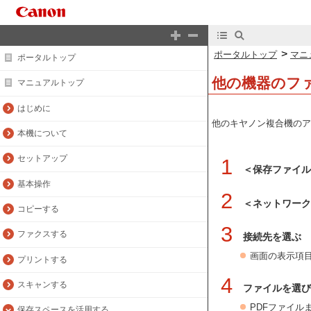
>
ポータルトップ
マニ
ポータルトップ
他の機器のフ
マニュアルトップ
はじめに
他のキヤノン複合機のア
本機について
セットアップ
1
＜保存ファイ
基本操作
2
＜ネットワーク
コピーする
3
ファクスする
接続先を選ぶ
画面の表示項
プリントする
4
スキャンする
ファイルを選び
PDFファイル
保存スペースを活用する