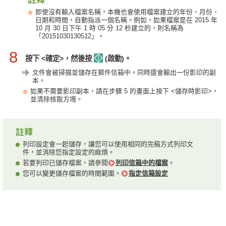
即使沒有輸入檔案名稱，本機也會使用檔案建立的年份、月份、
日期和時間，自動指派一個名稱。例如，如果檔案是在 2015 年
10 月 30 日下午 1 時 05 分 12 秒建立的，則名稱為
「20151030130512」。
8
按下 <確定>，然後按
(啟動)。
文件會被掃描並儲存在郵件信箱中。同時還會輸出一份影印的副
本。
如果不需要影印副本，請在步驟 5 的畫面上按下 <儲存時影印>，
並清除核取方塊。
列印設定會一起儲存，讓您可以使用相同的完稿方式列印文
件，並消除您指定設定的麻煩。
若要列印已儲存檔案，請參閱
列印信箱中的檔案
。
您可以變更儲存檔案的時間範圍。
指定信箱設定