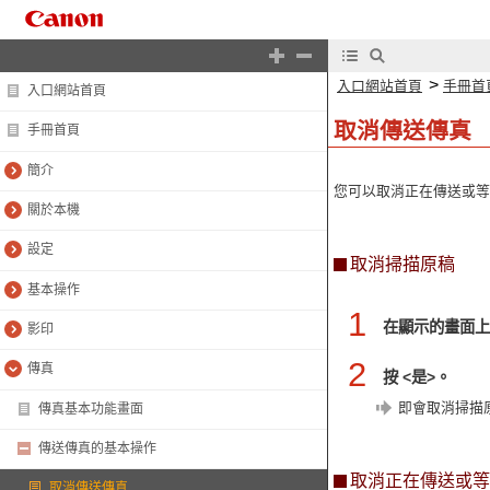
>
入口網站首頁
手冊首
入口網站首頁
取消傳送傳真
手冊首頁
簡介
您可以取消正在傳送或等
關於本機
設定
取消掃描原稿
基本操作
1
在顯示的畫面上按
影印
2
傳真
按 <是>。
即會取消掃描
傳真基本功能畫面
傳送傳真的基本操作
取消正在傳送或等
取消傳送傳真