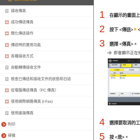
接收傳真
1
在顯示的畫面上
成功傳送傳真
2
按下 <傳送>
簡化傳送操作
3
選擇 <傳真>。
傳送時的實用功能
即會顯示正在
各種接收方式
自動轉傳接收文件
檢查已傳送和接收文件的狀態和日誌
從電腦傳送傳真（PC 傳真）
使用網際網路傳真 (I-Fax)
使用遠端傳真
4
選擇要取消的工
列印
5
掃描
按 <是>。