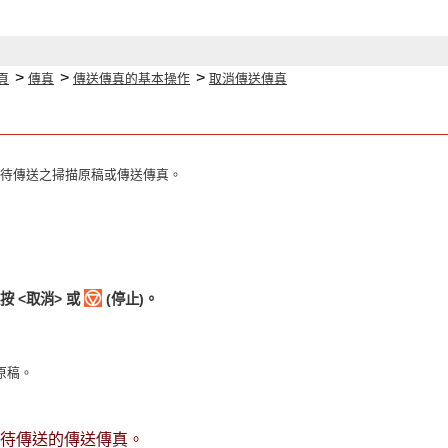
>
>
>
頁
傳真
傳送傳真的基本操作
取消傳送傳真
待傳送之掃描原稿或傳送傳真。
 <取消> 或
(停止)。
原稿。
待傳送的傳送傳真。