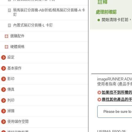
騎馬裝訂分頁機-AB/折紙/騎馬裝訂分頁機-A 卡
處理前確認
釘
開始清除卡釘前
內置式裝訂分頁機-L 卡釘
選購配件
硬體規格
設定
基本操作
imageRUNNER ADVAN
影印
使用者指南 (產品手
傳真
如果找不到所需
尋找其他產品的
列印
掃描
Please be sure to r
使用儲存空間
USRMA-5500-05