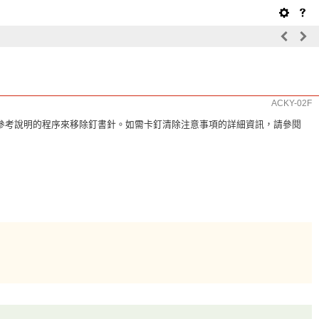
ACKY-02F
參考說明的程序來移除釘書針。如需卡釘清除注意事項的詳細資訊，請參閱