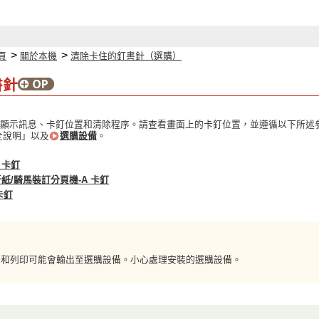
>
>
頁
關於本機
清除卡住的釘書針（選購）
書針
顯示訊息、卡釘位置和清除程序。請查看畫面上的卡釘位置，並遵循以下所述
全說明」以及
選購設備
。
 卡釘
折紙/騎馬裝訂分頁機-A 卡釘
卡釘
印和列印可能會輸出至選購設備。小心處理安裝的選購設備。