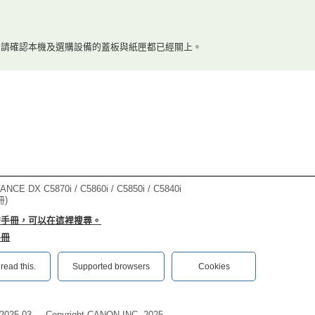
，請確認本機及選購設備的蓋板與紙匣都已經關上。
CE DX C5870i / C5860i / C5850i / C5840i
冊)
的手冊，可以在這裡搜尋。
手冊
ead this.‎
Supported browsers
Cookies
2025-03
Copyright CANON INC. 2025