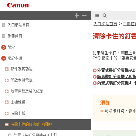
>
入口網站首頁
手冊首
入口網站首頁
清除卡住的釘
手冊首頁
簡介
如果發生卡釘，畫面上會
FAQ 指南中的「重要安
關於本機
部件及其功能
外置式裝訂分頁機-AB
騎馬裝訂分頁機-AB/
開啟本機電源
內置式裝訂分頁機-L 
放置原稿及裝入紙張
主機維護
清除卡釘時，影
清除卡紙
清除卡住的釘書針（選購）
外置式裝訂分頁機-AB 卡釘