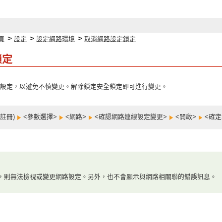
>
>
>
頁
設定
設定網路環境
取消網路設定鎖定
鎖定
設定，以避免不慎變更。解除鎖定安全鎖定即可進行變更。
/註冊)
<參數選擇>
<網路>
<確認網路連線設定變更>
<開啟>
<確定
>，則無法檢視或變更網路設定。另外，也不會顯示與網路相關聯的錯誤訊息。