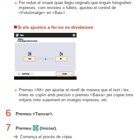
Per reduir el moaré quan llegiu originals que tinguin fotografies
impreses, com revistes o fullets, ajusteu el control de
<Foto/imatge> en <Baix>.
Si els ajustos a fer no es divideixen
Premeu <Alt> per ajustar el nivell de manera que el text i les
línies es copiïn amb precisió o premeu <Baixa> per copiar tons
mitjans més suaument en imatges impreses, etc.
6
Premeu <Tancar>.
7
Premeu
(Iniciar).
Comença el procés de còpia.