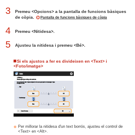
3
Premeu <Opcions> a la pantalla de funcions bàsiques
de còpia.
Pantalla de funcions bàsiques de còpia
4
Premeu <Nitidesa>.
5
Ajusteu la nitidesa i premeu <Bé>.
Si els ajustos a fer es divideixen en <Text> i
<Foto/imatge>
Per millorar la nitidesa d'un text borrós, ajusteu el control de
<Text> en <Alt>.