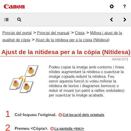
>
>
>
Principi del portal
Principi del manual
Còpia
Millora i ajust de la
>
qualitat de còpia
Ajust de la nitidesa per a la còpia (Nitidesa)
Ajust de la nitidesa per a la còpia (Nitidesa)
AK48-073
Podeu copiar la imatge amb contorns i línies
nítides augmentant la nitidesa o suavitzar la
imatge copiada reduint la nitidesa. Feu
servir aquesta funció si voleu millorar la
nitidesa de textos i diagrames borrosos o
reduir el moaré (un patró a ratlles ondulades)
per suavitzar la imatge acabada.
1
Col·loqueu l'original.
Col·locació dels originals
2
Premeu <Còpia>.
La pantalla <Inici>