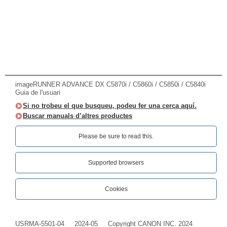
imageRUNNER ADVANCE DX C5870i / C5860i / C5850i / C5840i
Guia de l'usuari
Si no trobeu el que busqueu, podeu fer una cerca aquí.
Buscar manuals d’altres productes
Please be sure to read this.‎
Supported browsers
Cookies
USRMA-5501-04
2024-05
Copyright CANON INC. 2024