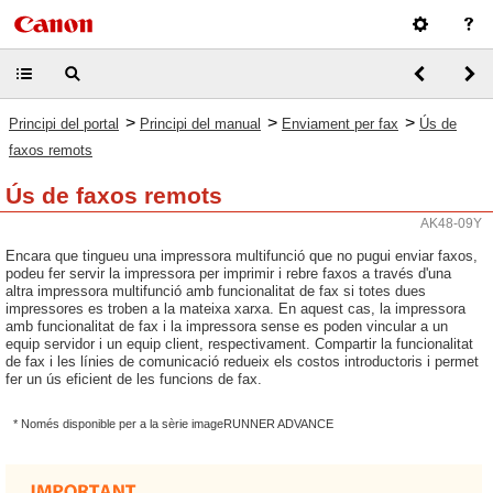
>
>
>
Principi del portal
Principi del manual
Enviament per fax
Ús de
faxos remots
Ús de faxos remots
AK48-09Y
Encara que tingueu una impressora multifunció que no pugui enviar faxos,
podeu fer servir la impressora per imprimir i rebre faxos a través d'una
altra impressora multifunció amb funcionalitat de fax si totes dues
impressores es troben a la mateixa xarxa. En aquest cas, la impressora
amb funcionalitat de fax i la impressora sense es poden vincular a un
equip servidor i un equip client, respectivament. Compartir la funcionalitat
de fax i les línies de comunicació redueix els costos introductoris i permet
fer un ús eficient de les funcions de fax.
* Només disponible per a la sèrie imageRUNNER ADVANCE