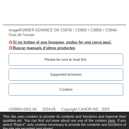
imageRUNNER ADVANCE DX C5870i / C5860i / C5850i / C5840i
Guia de l'usuari
Si no trobeu el que busqueu, podeu fer una cerca aquí.
Buscar manuals d’altres productes
Please be sure to read this.‎
Supported browsers
Cookies
USRMA-5501-04
2024-05
Copyright CANON INC. 2024
This site uses cookies to provide its contents and functions and improve their
qualities etc. You can find out more about our use of the cookies
here
. If you
select "Reject", only cookies necessary to provide the contents and functions of
the site are recorded and stored.