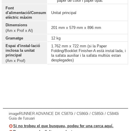
paper de color i paper opac
Font
d'alimentació/Consum
Unitat principal
elèctric màxim
Dimensions
201 mm x 579 mm x 896 mm
(Am x Prof x Al)
Gramatge
12 kg
Espai d'instal·lació
1.762 mm x 722 mm (si la Paper
inclosa la unitat
Folding/Booklet Finisher-A està instal·lada, i
principal
la safata auxiliar i la safata multiús estan
desplegades)
(Am x Prof)
imageRUNNER ADVANCE DX C5870i / C5860i / C5850i / C5840i
Guia de l'usuari
Si no trobeu el que busqueu, podeu fer una cerca aquí.