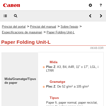
>
>
>
Principi del portal
Principi del manual
Sobre l'equip
>
Especificacions de maquinari
Paper Folding Unit-L
Paper Folding Unit-L
AK48-03R
Mida
Plec Z
: A3, B4, A4R, 11" x 17", LGL, i
LTRR
Mida/Gramatge/Tipus
Gramatge
de paper
2
2
Plec Z
: De 52 g/m
a 105 g/m
Tipus
Paper fi, paper normal, paper reciclat,