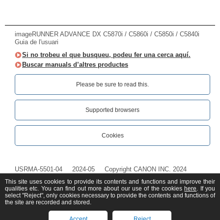
imageRUNNER ADVANCE DX C5870i / C5860i / C5850i / C5840i
Guia de l'usuari
Si no trobeu el que busqueu, podeu fer una cerca aquí.
Buscar manuals d’altres productes
Please be sure to read this.‎
Supported browsers
Cookies
USRMA-5501-04
2024-05
Copyright CANON INC. 2024
This site uses cookies to provide its contents and functions and improve their
qualities etc. You can find out more about our use of the cookies
here
. If you
select "Reject", only cookies necessary to provide the contents and functions of
the site are recorded and stored.
Accept
Reject