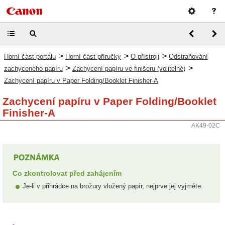
>
>
>
Horní část portálu
Horní část příručky
O přístroji
Odstraňování
>
>
zachyceného papíru
Zachycení papíru ve finišeru (volitelné)
Zachycení papíru v Paper Folding/Booklet Finisher-A
Zachycení papíru v Paper Folding/Booklet
Finisher-A
AK49-02C
Co zkontrolovat před zahájením
Je-li v přihrádce na brožury vložený papír, nejprve jej vyjměte.