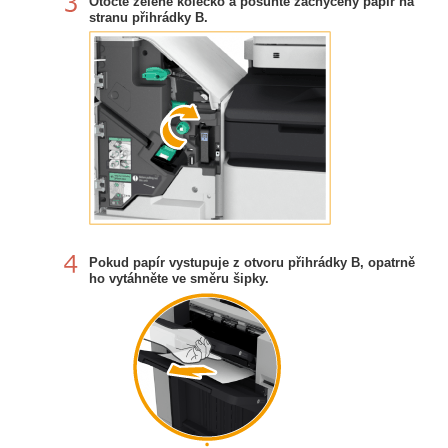
Otočte zelené kolečko a posuňte zachycený papír na
stranu přihrádky B.
Pokud papír vystupuje z otvoru přihrádky B, opatrně
ho vytáhněte ve směru šipky.