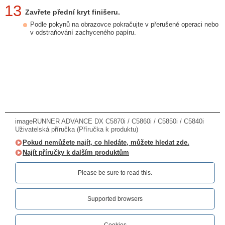
13
Zavřete přední kryt finišeru.
Podle pokynů na obrazovce pokračujte v přerušené operaci nebo
v odstraňování zachyceného papíru.
imageRUNNER ADVANCE DX C5870i / C5860i / C5850i / C5840i
Uživatelská příručka (Příručka k produktu)
Pokud nemůžete najít, co hledáte, můžete hledat zde.
Najít příručky k dalším produktům
Please be sure to read this.‎
Supported browsers