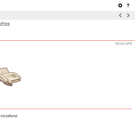
rPrint
AK4A-0F8
nstalleret.