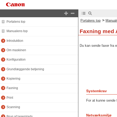
>
Portalens top
Manual
Portalens top
Faxning med A
Manualens top
Introduktion
Du kan sende faxer fra
Om maskinen
Konfiguration
Grundlæggende betjening
Kopiering
Faxning
Systemkrav
Print
For at kunne sende 
Scanning
Netværksmiljø
Brug af lagerplads