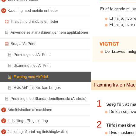
Et af følgende miljø
Kædning med mobile enheder
Et miljø, hvor
Tilslutning til mobile enheder
Et miljø, hvor 
Anvendelse af maskinen gennem applikationer
Brug af AirPrint
Der kræves muligv
Printning med AirPrint
Scanning med AirPrint
Faxning med AirPrint
Faxning fra en Mac
Hvis AirPrint ikke kan bruges
Printning med Standardprinttjeneste (Android)
1
Sørg for, at m
Administration af maskinen
Du kan se, hvo
Indstillinger/Registrering
2
Tilføj maskine
Justering af print- og finishingkvalitet
Hvis maskinen a