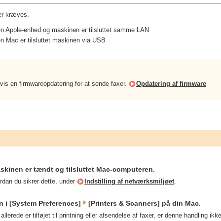
er kræves.
 en Apple-enhed og maskinen er tilsluttet samme LAN
en Mac er tilsluttet maskinen via USB
is en firmwareopdatering for at sende faxer.
Opdatering af firmware
askinen er tændt og tilsluttet Mac-computeren.
rdan du sikrer dette, under
Indstilling af netværksmiljøet
.
n i [System Preferences]
[Printers & Scanners] på din Mac.
llerede er tilføjet til printning eller afsendelse af faxer, er denne handling ik