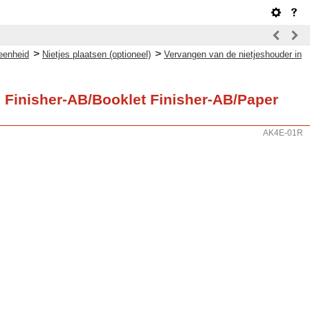
>
>
eenheid
Nietjes plaatsen (optioneel)
Vervangen van de nietjeshouder in
e Finisher-AB/Booklet Finisher-AB/Paper
AK4E-01R