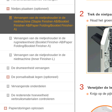
Nietjes plaatsen (optioneel)
2
Trek de nietpa
Vervangen van de nietjeshouder in de
Houd het groene
nietmachine (Staple Finisher-AB/Booklet
Finisher-AB/Paper Folding/Booklet Finisher-
A)
Vervangen van de nietjeshouder in de
rugnieteenheid (Booklet Finisher-AB/Paper
Folding/Booklet Finisher-A)
Vervangen van de nietjeshouder in de
nietmachine (Inner Finisher-L)
De drumeenheid vervangen
De ponsafvalbak legen (optioneel)
3
Vervangende onderdelen
Verwijder de l
Knijp op de pij
De resterende hoeveelheid
verbruiksmaterialen controleren
Papierstoringen oplossen