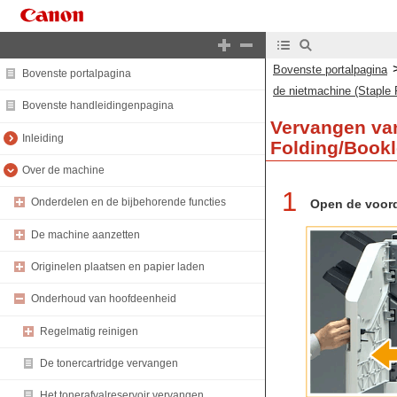
Bovenste portalpagina
Bovenste portalpagina
de nietmachine (Staple 
Bovenste handleidingenpagina
Vervangen van
Inleiding
Folding/Bookl
Over de machine
1
Onderdelen en de bijbehorende functies
Open de voord
De machine aanzetten
Originelen plaatsen en papier laden
Onderhoud van hoofdeenheid
Regelmatig reinigen
De tonercartridge vervangen
Het tonerafvalreservoir vervangen