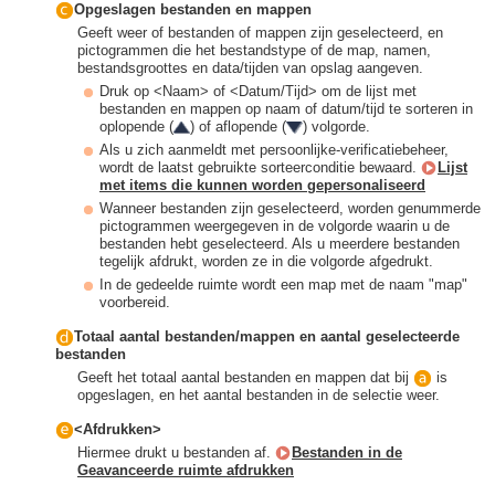
Opgeslagen bestanden en mappen
Geeft weer of bestanden of mappen zijn geselecteerd, en
pictogrammen die het bestandstype of de map, namen,
bestandsgroottes en data/tijden van opslag aangeven.
Druk op <Naam> of <Datum/Tijd> om de lijst met
bestanden en mappen op naam of datum/tijd te sorteren in
oplopende (
) of aflopende (
) volgorde.
Als u zich aanmeldt met persoonlijke-verificatiebeheer,
wordt de laatst gebruikte sorteerconditie bewaard.
Lijst
met items die kunnen worden gepersonaliseerd
Wanneer bestanden zijn geselecteerd, worden genummerde
pictogrammen weergegeven in de volgorde waarin u de
bestanden hebt geselecteerd. Als u meerdere bestanden
tegelijk afdrukt, worden ze in die volgorde afgedrukt.
In de gedeelde ruimte wordt een map met de naam "map"
voorbereid.
Totaal aantal bestanden/mappen en aantal geselecteerde
bestanden
Geeft het totaal aantal bestanden en mappen dat bij
is
opgeslagen, en het aantal bestanden in de selectie weer.
<Afdrukken>
Hiermee drukt u bestanden af.
Bestanden in de
Geavanceerde ruimte afdrukken