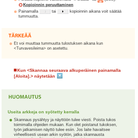
Kopioinnin peruuttaminen
Painamalla
tai
kopioinnin aikana voit säätää
tummuutta.
Et voi muuttaa tummuutta tulostuksen aikana kun
<Turvavesileima> on asetettu.
Kun <Skannaa seuraava alkuperäinen painamalla
[Aloita].> näytetään
Useita arkkeja on syötetty kerralla
Skannaus pysähtyy ja näyttöön tulee viesti. Poista tukos
toimimalla ohjeiden mukaan. Kun olet poistanut tukoksen,
työn jatkamisen näyttö tulee esiin. Jos laite havaitsee
virheellisesti usean arkin syötön, jatka skannausta