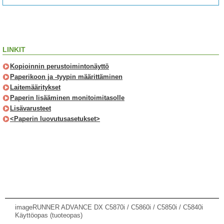
LINKIT
Kopioinnin perustoimintonäyttö
Paperikoon ja -tyypin määrittäminen
Laitemääritykset
Paperin lisääminen monitoimitasolle
Lisävarusteet
<Paperin luovutusasetukset>
imageRUNNER ADVANCE DX C5870i / C5860i / C5850i / C5840i
Käyttöopas (tuoteopas)