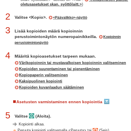
oletusasetukset skan. syöttölaitt.>
)
2
Valitse <Kopio>.
<Päävalikko>-näyttö
3
Lisää kopioiden määrä kopioinnin
perustoimintonäytön numeropainikkeilla.
Kopioinnin
perustoimintonäyttö
4
Määritä kopioasetukset tarpeen mukaan.
Värikopioinnin tai mustavalkoisen kopioinnin valitseminen
Kopioiden suurentaminen tai pienentäminen
Kopiopaperin valitseminen
Kaksipuolinen kopiointi
Kopioiden kuvanlaadun säätäminen
Asetusten varmistaminen ennen kopiointia
5
Valitse
(Aloita).
Kopiointi alkaa.
Peruuta kopiointi valitsemalla <Peruuta> tai
(Seis).