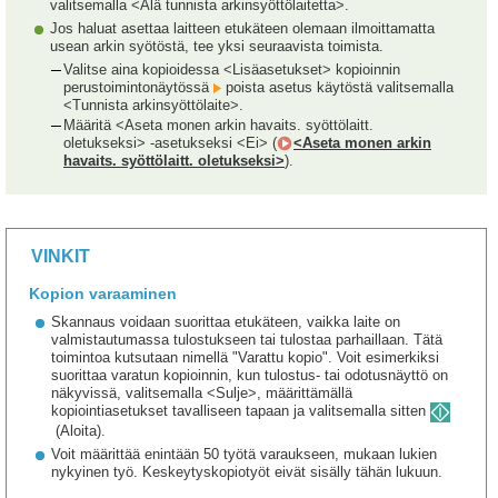
valitsemalla <Älä tunnista arkinsyöttölaitetta>.
Jos haluat asettaa laitteen etukäteen olemaan ilmoittamatta
usean arkin syötöstä, tee yksi seuraavista toimista.
Valitse aina kopioidessa <Lisäasetukset> kopioinnin
perustoimintonäytössä
poista asetus käytöstä valitsemalla
<Tunnista arkinsyöttölaite>.
Määritä <Aseta monen arkin havaits. syöttölaitt.
oletukseksi> -asetukseksi <Ei> (
<Aseta monen arkin
havaits. syöttölaitt. oletukseksi>
).
VINKIT
Kopion varaaminen
Skannaus voidaan suorittaa etukäteen, vaikka laite on
valmistautumassa tulostukseen tai tulostaa parhaillaan. Tätä
toimintoa kutsutaan nimellä "Varattu kopio". Voit esimerkiksi
suorittaa varatun kopioinnin, kun tulostus- tai odotusnäyttö on
näkyvissä, valitsemalla <Sulje>, määrittämällä
kopiointiasetukset tavalliseen tapaan ja valitsemalla sitten
(Aloita).
Voit määrittää enintään 50 työtä varaukseen, mukaan lukien
nykyinen työ. Keskeytyskopiotyöt eivät sisälly tähän lukuun.