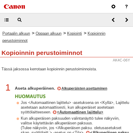
>
>
>
Portaalin alkuun
Oppaan alkuun
Kopiointi
Kopioinnin
perustoiminnot
Kopioinnin perustoiminnot
AK4C-06Y
Tässä jaksossa kerrotaan kopioinnin perustoiminnoista.
1
Aseta alkuperäinen.
Alkuperäisten asettaminen
Jos <Automaattinen lajittelu> -asetuksena on <Kyllä>, Lajittelu
asetetaan automaattisesti, kun alkuperäiset asetetaan
syöttölaitteeseen.
<Automaattinen lajittelu>
Kun alkuperäisen paksuuden valintanäyttö tulee näkyviin,
valitse käytettävän alkuperäisen paksuus.
(Tulee näkyviin, jos <Alkuperäisen paksu. oletusasetukset
skan. syöttölaitt.> -asetus on <Tila>.
<Alkuperäisen paksu.