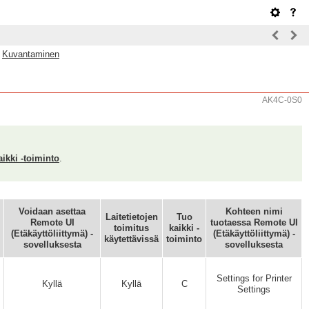
>
Kuvantaminen
AK4C-0S0
ikki -toiminto
.
Voidaan asettaa
Kohteen nimi
Laitetietojen
Tuo
Remote UI
tuotaessa Remote UI
toimitus
kaikki -
(Etäkäyttöliittymä) -
(Etäkäyttöliittymä) -
käytettävissä
toiminto
sovelluksesta
sovelluksesta
Settings for Printer
Kyllä
Kyllä
C
Settings