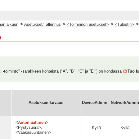
>
>
>
an alkuun
Asetukset/Tallennus
<Toiminnon asetukset>
<Tulostin>
n
ki -toiminto" -sarakkeen kohteista ("A", "B", "C" ja "Ei") on kohdassa
Tuo ka
Asetuksen kuvaus
DeviceAdmin
NetworkAdmin
<
Automaattinen
>,
<Pystysuora>,
Kyllä
Kyllä
<Vaakasuuntainen>