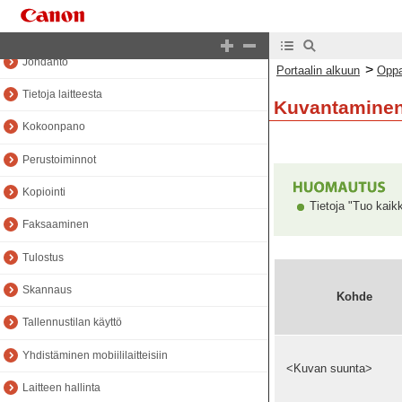
Oppaan alkuun
Johdanto
>
Portaalin alkuun
Oppa
Tietoja laitteesta
Kuvantamine
Kokoonpano
Perustoiminnot
Kopiointi
Tietoja "Tuo kaik
Faksaaminen
Tulostus
Skannaus
Kohde
Tallennustilan käyttö
Yhdistäminen mobiililaitteisiin
<Kuvan suunta>
Laitteen hallinta