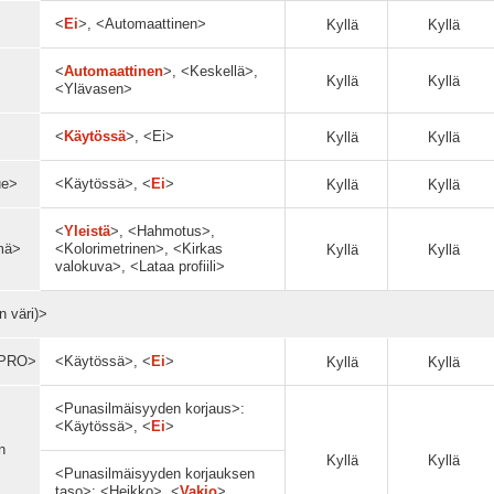
<
Ei
>, <Automaattinen>
Kyllä
Kyllä
<
Automaattinen
>, <Keskellä>,
Kyllä
Kyllä
<Ylävasen>
<
Käytössä
>, <Ei>
Kyllä
Kyllä
ue>
<Käytössä>, <
Ei
>
Kyllä
Kyllä
<
Yleistä
>, <Hahmotus>,
mä>
<Kolorimetrinen>, <Kirkas
Kyllä
Kyllä
valokuva>, <Lataa profiili>
n väri)>
 PRO>
<Käytössä>, <
Ei
>
Kyllä
Kyllä
<Punasilmäisyyden korjaus>:
<Käytössä>, <
Ei
>
n
Kyllä
Kyllä
<Punasilmäisyyden korjauksen
taso>: <Heikko>, <
Vakio
>,