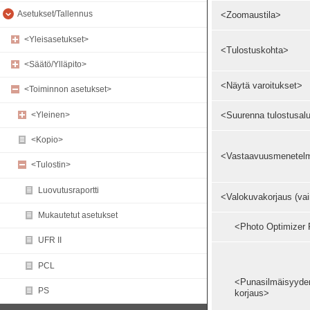
Asetukset/Tallennus
<Zoomaustila>
<Yleisasetukset>
<Tulostuskohta>
<Säätö/Ylläpito>
<Näytä varoitukset>
<Toiminnon asetukset>
<Yleinen>
<Suurenna tulostusal
<Kopio>
<Vastaavuusmenetel
<Tulostin>
Luovutusraportti
<Valokuvakorjaus (vai
Mukautetut asetukset
<Photo Optimizer
UFR II
PCL
<Punasilmäisyyde
PS
korjaus>