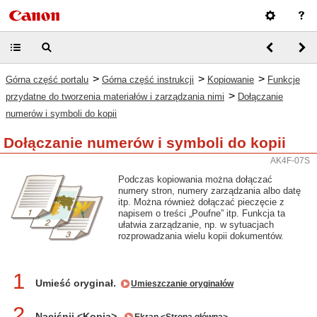
>
>
>
Górna część portalu
Górna część instrukcji
Kopiowanie
Funkcje
>
przydatne do tworzenia materiałów i zarządzania nimi
Dołączanie
numerów i symboli do kopii
Dołączanie numerów i symboli do kopii
AK4F-07S
Podczas kopiowania można dołączać
numery stron, numery zarządzania albo datę
itp. Można również dołączać pieczęcie z
napisem o treści „Poufne” itp. Funkcja ta
ułatwia zarządzanie, np. w sytuacjach
rozprowadzania wielu kopii dokumentów.
1
Umieść oryginał.
Umieszczanie oryginałów
2
Naciśnij <Kopia>.