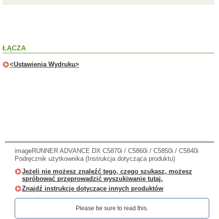
ŁĄCZA
<Ustawienia Wydruku>
imageRUNNER ADVANCE DX C5870i / C5860i / C5850i / C5840i
Podręcznik użytkownika (Instrukcja dotycząca produktu)
Jeżeli nie możesz znaleźć tego, czego szukasz, możesz
spróbować przeprowadzić wyszukiwanie tutaj.
Znajdź instrukcje dotyczące innych produktów
Please be sure to read this.‎