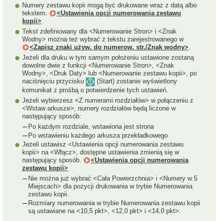
Numery zestawu kopii mogą być drukowane wraz z datą albo
tekstem.
<Ustawienia opcji numerowania zestawu
kopii>
Tekst zdefiniowany dla <Numerowanie Stron> i <Znak
Wodny> można też wybrać z tekstu zarejestrowanego w
<Zapisz znaki używ. do numerow. str./Znak wodny>
.
Jeżeli dla druku w tym samym położeniu ustawione zostaną
dowolne dwie z funkcji <Numerowanie Stron>, <Znak
Wodny>, <Druk Daty> lub <Numerowanie zestawu kopii>, po
naciśnięciu przycisku
(Start) zostanie wyświetlony
komunikat z prośbą o potwierdzenie tych ustawień.
Jeżeli wybierzesz <Z numerami rozdziałów> w połączeniu z
<Wstaw arkusze>, numery rozdziałów będą liczone w
następujący sposób:
Po każdym rozdziale, wstawiona jest strona
Po wstawieniu każdego arkusza przekładkowego
Jeżeli ustawisz <Ustawienia opcji numerowania zestawu
kopii> na <Włącz>, dostępne ustawienia zmienią się w
następujący sposób.
<Ustawienia opcji numerowania
zestawu kopii>
Nie można już wybrać <Cała Powierzchnia> i <Numery w 5
Miejscach> dla pozycji drukowania w trybie Numerowania
zestawu kopii.
Rozmiary numerowania w trybie Numerowania zestawu kopii
są ustawiane na <10,5 pkt>, <12,0 pkt> i <14,0 pkt>.