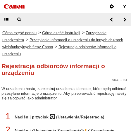
>
>
Górna część portalu
Górna część instrukcji
Zarządzanie
>
urządzeniem
Przesyłanie informacji o urządzeniu do innych drukarek
>
wielofunkcyjnych firmy Canon
Rejestracja odbiorców informacji o
urządzeniu
Rejestracja odbiorców informacji o
urządzeniu
AK4F-0KF
W urządzeniu hosta, zarejestruj urządzenia klienckie, które będą odbierać
przesyłane informacje o urządzeniu. Aby przeprowadzić rejestrację należy
się zalogować jako administrator.
1
Naciśnij przycisk
(Ustawienia/Rejestracja).
2
Naciśnij <Ustawienia Zarządzania>
<Zarządzanie