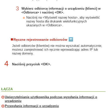
3
Wybierz odbiorcę informacji o urządzeniu (klienci) w
<Odbiorca> i naciśnij <OK>.
Naciśnij na <Wyświetl nazwę hosta>, aby wyświetlić
nazwy hosta dla drukarek wielofunkcyjnych
ukazanych w <Odbiorca>.
Ręczne rejestrowanie odbiorców
Jeżeli odbiorców (klientów) nie można wyszukać automatycznie,
możesz zarejestrować ich ręcznie wprowadzając adres IP lub
nazwę domeny.
4
Naciśnij przycisk <OK>.
ŁĄCZA
Uwierzytelnianie użytkownika podczas wysyłania informacji o
urządzeniu
Przesyłanie informacji o urządzeniu