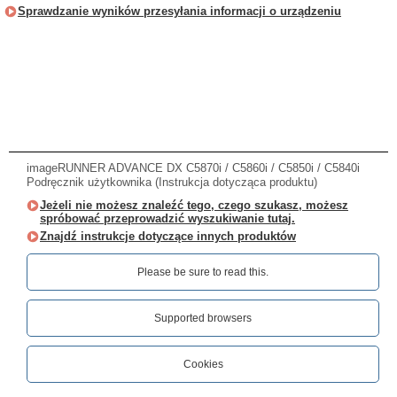
Sprawdzanie wyników przesyłania informacji o urządzeniu
imageRUNNER ADVANCE DX C5870i / C5860i / C5850i / C5840i
Podręcznik użytkownika (Instrukcja dotycząca produktu)
Jeżeli nie możesz znaleźć tego, czego szukasz, możesz
spróbować przeprowadzić wyszukiwanie tutaj.
Znajdź instrukcje dotyczące innych produktów
Please be sure to read this.‎
Supported browsers
Cookies