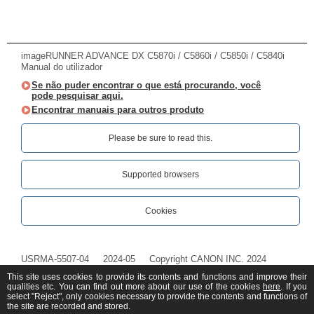
imageRUNNER ADVANCE DX C5870i / C5860i / C5850i / C5840i
Manual do utilizador
Se não puder encontrar o que está procurando, você
pode pesquisar aqui.
Encontrar manuais para outros produto
Please be sure to read this.‎
Supported browsers
Cookies
USRMA-5507-04
2024-05
Copyright CANON INC. 2024
This site uses cookies to provide its contents and functions and improve their
qualities etc. You can find out more about our use of the cookies
here
. If you
select "Reject", only cookies necessary to provide the contents and functions of
the site are recorded and stored.