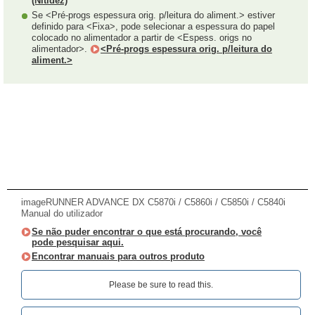
(Nitidez)
Se <Pré-progs espessura orig. p/leitura do aliment.> estiver
definido para <Fixa>, pode selecionar a espessura do papel
colocado no alimentador a partir de <Espess. origs no
alimentador>.
<Pré-progs espessura orig. p/leitura do
aliment.>
imageRUNNER ADVANCE DX C5870i / C5860i / C5850i / C5840i
Manual do utilizador
Se não puder encontrar o que está procurando, você
pode pesquisar aqui.
Encontrar manuais para outros produto
Please be sure to read this.‎