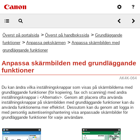
>
>
Överst på portalsida
Överst på handbokssida
Grundläggande
>
>
funktioner
Anpassa pekskärmen
Anpassa skärmbilden med
grundläggande funktioner
Anpassa skärmbilden med grundläggande
funktioner
AK4K-064
Du kan ändra vilka inställningsknappar som visas på skärmbilderna med
grundläggande funktioner (för kopiering, fax och scanning) med andra
inställningsknappar i <Alternativ>. Genom att placera ofta använda
inställningsknappar på skärmbilden med grundläggande funktioner kan du
använda funktionerna mer effektivt. Dessutom kan du genom att logga in
med personlig autentiseringshantering visa anpassade skärmbilder för
grundläggande funktioner för varje användare.