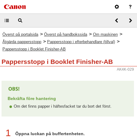
>
>
>
Överst på portalsida
Överst på handbokssida
Om maskinen
>
>
Åtgärda pappersstopp
Pappersstopp i efterbehandlare (tillval)
Pappersstopp i Booklet Finisher-AB
Pappersstopp i Booklet Finisher-AB
AK4K-029
Bekräfta före hantering
Om det finns papper i häftesfacket tar du bort det först.
1
Öppna luckan på buffertenheten.