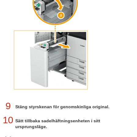
9
Stäng styrskenan för genomskinliga original.
10
Sätt tillbaka sadelhäftningsenheten i sitt
ursprungsläge.