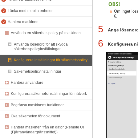
Länka med mobila enheter
Om inget löse
6.
Hantera maskinen
5
Ange lösenorde
Använda en säkerhetspolicy på maskinen
6
Konfigurera nö
Använda lösenord för att skydda
säkerhetspolicyinställningar
Konfigurera inställningar för säkerhetspolicy
Säkerhetspolicyinställningar
Hantera användare
Konfigurera säkerhetsinställningar för nätverk
Begränsa maskinens funktioner
Öka säkerheten för dokument
Hantera maskinen från en dator (Remote UI
(Fjärranvändargränssnittet))