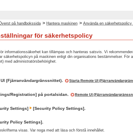
>
>
Överst på handbokssida
Hantera maskinen
Använda en säkerhetspolicy
ställningar för säkerhetspolicy
för informationssäkerhet kan tillämpas och hanteras satsvis. Vi rekommendera
ar säkerhetspolicyn på maskinen enligt din organisations bestämmelser. För att
et) med administratörsbehörighet.
UI (Fjärranvändargränssnittet).
Starta Remote UI (Fjärranvändargräns
tings/Registration] på portalsidan.
Remote UI (Fjärranvändargränssni
urity Settings]
[Security Policy Settings].
urity Policy Settings].
reskrifterna visas. Var noga med att läsa och förstå innehållet.