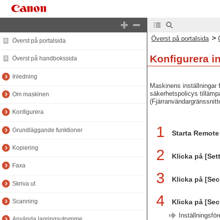
>
Överst på portalsida
Överst på portalsida
Konfigurera in
Överst på handbokssida
Inledning
Maskinens inställningar 
säkerhetspolicys tillämp
Om maskinen
(Fjärranvändargränssnitt
Konfigurera
1
Grundläggande funktioner
Starta Remote 
Kopiering
2
Klicka på [Set
Faxa
3
Klicka på [Sec
Skriva ut
4
Klicka på [Sec
Scanning
Inställningsfö
Använda lagringsutrymme