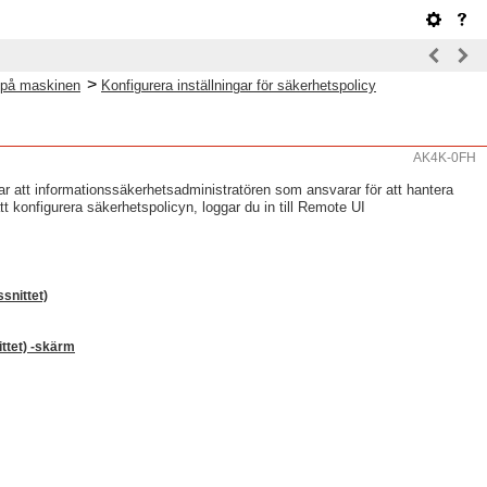
>
 på maskinen
Konfigurera inställningar för säkerhetspolicy
AK4K-0FH
r att informationssäkerhetsadministratören som ansvarar för att hantera
 konfigurera säkerhetspolicyn, loggar du in till Remote UI
snittet)
ttet) -skärm