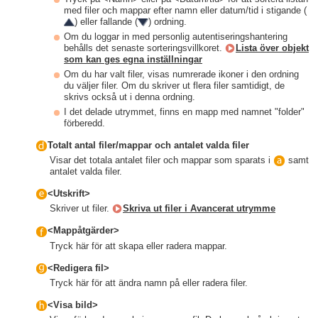
med filer och mappar efter namn eller datum/tid i stigande (
) eller fallande (
) ordning.
Om du loggar in med personlig autentiseringshantering
behålls det senaste sorteringsvillkoret.
Lista över objekt
som kan ges egna inställningar
Om du har valt filer, visas numrerade ikoner i den ordning
du väljer filer. Om du skriver ut flera filer samtidigt, de
skrivs också ut i denna ordning.
I det delade utrymmet, finns en mapp med namnet "folder"
förberedd.
Totalt antal filer/mappar och antalet valda filer
Visar det totala antalet filer och mappar som sparats i
samt
antalet valda filer.
<Utskrift>
Skriver ut filer.
Skriva ut filer i Avancerat utrymme
<Mappåtgärder>
Tryck här för att skapa eller radera mappar.
<Redigera fil>
Tryck här för att ändra namn på eller radera filer.
<Visa bild>