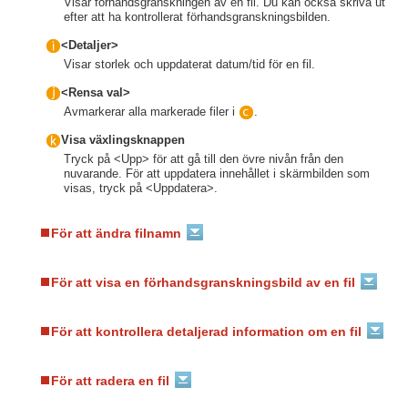
Visar förhandsgranskningen av en fil. Du kan också skriva ut
efter att ha kontrollerat förhandsgranskningsbilden.
<Detaljer>
Visar storlek och uppdaterat datum/tid för en fil.
<Rensa val>
Avmarkerar alla markerade filer i
.
Visa växlingsknappen
Tryck på <Upp> för att gå till den övre nivån från den
nuvarande. För att uppdatera innehållet i skärmbilden som
visas, tryck på <Uppdatera>.
För att ändra filnamn
För att visa en förhandsgranskningsbild av en fil
För att kontrollera detaljerad information om en fil
För att radera en fil