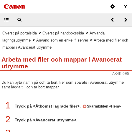
>
>
Överst på portalsida
Överst på handbokssida
Använda
>
>
lagringsutrymme
Använd som en enkel filserver
Arbeta med filer och
mappar i Avancerat utrymme
Arbeta med filer och mappar i Avancerat
utrymme
AK4K-0E5
Du kan byta namn på och ta bort filer som sparats i Avancerat utrymme
samt lägga till och ta bort mappar.
1
Tryck på <Åtkomst lagrade filer>.
Skärmbilden <Hem>
2
Tryck på <Avancerat utrymme>.