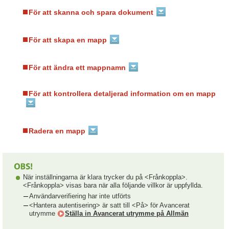
För att skanna och spara dokument
För att skapa en mapp
För att ändra ett mappnamn
För att kontrollera detaljerad information om en mapp
Radera en mapp
När inställningarna är klara trycker du på <Frånkoppla>.
<Frånkoppla> visas bara när alla följande villkor är uppfyllda.
Användarverifiering har inte utförts
<Hantera autentisering> är satt till <På> för Avancerat
utrymme
Ställa in Avancerat utrymme på Allmän