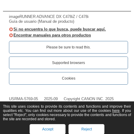
imageRUNNER ADVANCE DX C478iZ / C478i
Guía de usuario (Manual de producto)
Si no encuentra lo que busca, puede buscar aquí.
Encontrar manuales para otros productos
Please be sure to read this.‎
Supported browsers
Cookies
USRMA-5769-05
2025-09
Copyright CANON INC. 2025
This site uses cookies to provide its contents and functions and improve their
qualities etc. You can find out more about our use of the cookies
here
. If you
select "Reject", only cookies necessary to provide the contents and functions of
the site are recorded and stored.
Accept
Reject