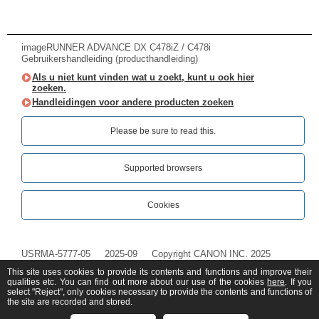
imageRUNNER ADVANCE DX C478iZ / C478i
Gebruikershandleiding (producthandleiding)
Als u niet kunt vinden wat u zoekt, kunt u ook hier
zoeken.
Handleidingen voor andere producten zoeken
Please be sure to read this.‎
Supported browsers
Cookies
USRMA-5777-05
2025-09
Copyright CANON INC. 2025
This site uses cookies to provide its contents and functions and improve their
qualities etc. You can find out more about our use of the cookies
here
. If you
select "Reject", only cookies necessary to provide the contents and functions of
the site are recorded and stored.