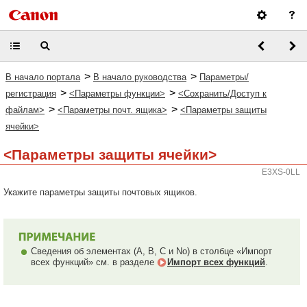
>
>
В начало портала
В начало руководства
Параметры/
>
>
регистрация
<Параметры функции>
<Сохранить/Доступ к
>
>
файлам>
<Параметры почт. ящика>
<Параметры защиты
ячейки>
<Параметры защиты ячейки>
E3XS-0LL
Укажите параметры защиты почтовых ящиков.
Сведения об элементах (A, B, C и No) в столбце «Импорт
всех функций» см. в разделе
Импорт всех функций
.