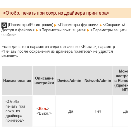
<Отобр. печать при сохр. из драйвера принтера>
(Параметры/Регистрация)
<Параметры функции>
<Сохранить/
Доступ к файлам>
<Параметры почт. ящика>
<Параметры защиты
ячейки>
Если для этого параметра задано значение <Выкл.>, параметр
<Печать после сохранения из драйвера принтера> не удастся
изменить.
Можн
настрои
Описание
Наименование
DeviceAdmin
NetworkAdmin
в Remote
настройки
(Удален
ИП)
<Отобр.
печать при
<
Вкл.
>,
сохр. из
Да
Нет
Да
<Выкл.>
драйвера
принтера>